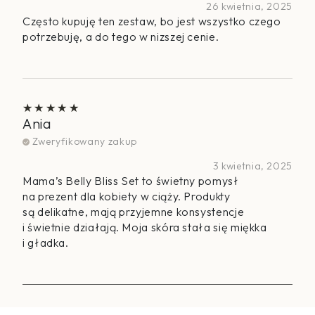
26 kwietnia, 2025
Często kupuję ten zestaw, bo jest wszystko czego
potrzebuję, a do tego w nizszej cenie.
Ania
Oceniono
5
na 5
Zweryfikowany zakup
3 kwietnia, 2025
Mama’s Belly Bliss Set to świetny pomysł
na prezent dla kobiety w ciąży. Produkty
są delikatne, mają przyjemne konsystencje
i świetnie działają. Moja skóra stała się miękka
i gładka.