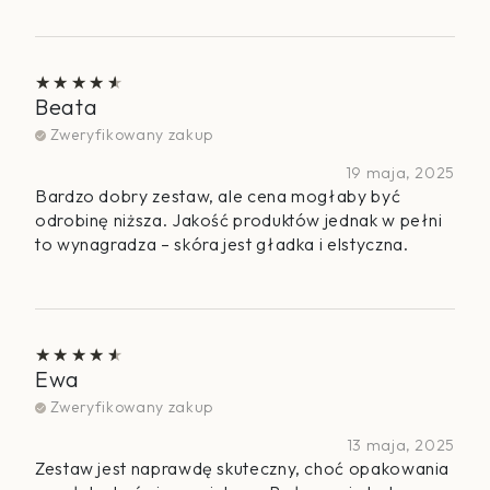
Beata
Oceniono
4
na 5
Zweryfikowany zakup
19 maja, 2025
Bardzo dobry zestaw, ale cena mogłaby być
odrobinę niższa. Jakość produktów jednak w pełni
to wynagradza – skóra jest gładka i elstyczna.
Ewa
Oceniono
4
na 5
Zweryfikowany zakup
13 maja, 2025
Zestaw jest naprawdę skuteczny, choć opakowania