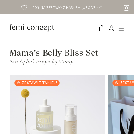
-10% NA ZESTAWY Z HASŁEM „URODZINY”
Mama’s Belly Bliss Set
Niezbędnik Przyszłej Mamy
W ZESTAWIE TANIEJ!
W ZESTAW