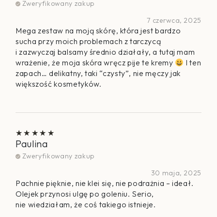
Zweryfikowany zakup
7 czerwca, 2025
Mega zestaw na moją skórę, która jest bardzo
sucha przy moich problemach z tarczycą
i zazwyczaj balsamy średnio działały, a tutaj mam
wrażenie, że moja skóra wręcz pije te kremy
I ten
zapach… delikatny, taki “czysty”, nie męczy jak
większość kosmetyków.
Paulina
Oceniono
5
na 5
Zweryfikowany zakup
30 maja, 2025
Pachnie pięknie, nie klei się, nie podrażnia – ideał.
Olejek przynosi ulgę po goleniu. Serio,
nie wiedziałam, że coś takiego istnieje.