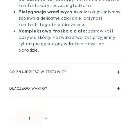
w
y
komfort skóry i uczucie gładkości.
y
n
Pielęgnacja wrażliwych okolic:
olejek intymny
n
o
zapewnia delikatne działanie, przynosi
o
s
komfort i łagodzi podrażnienia.
s
i
Kompleksowa troska o ciało:
zestaw koi i
i
:
odżywia skórę. Pozwala stworzyć przyjemny
ł
4
rytuał pielęgnacyjny w trakcie ciąży i po
a
7
:
5
porodzie.
5
,
5
0
7
0
CO ZNAJDZIESZ W ZESTAWIE?
,
0
z
0
ł
DLACZEGO WARTO?
.
z
ł
.
i
-
+
l
o