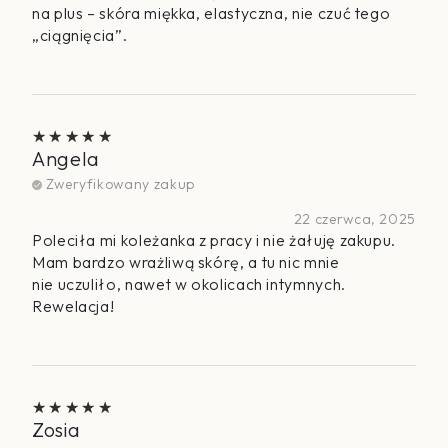
na plus – skóra miękka, elastyczna, nie czuć tego
„ciągnięcia”.
Angela
Oceniono
5
na 5
Zweryfikowany zakup
22 czerwca, 2025
Poleciła mi koleżanka z pracy i nie żałuję zakupu.
Mam bardzo wrażliwą skórę, a tu nic mnie
nie uczuliło, nawet w okolicach intymnych.
Rewelacja!
Zosia
Oceniono
5
na 5