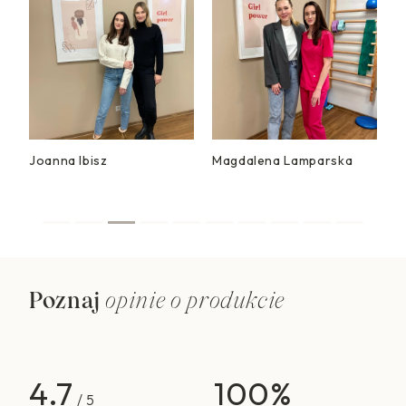
Joanna Ibisz
Magdalena Lamparska
L
Poznaj
opinie o produkcie
4.7
100%
/ 5