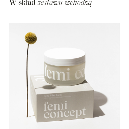
t
W skład
zestawu wchodzą