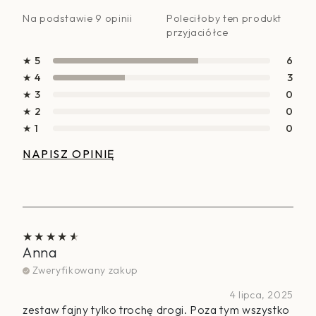
Na podstawie 9 opinii
Poleciłoby ten produkt
przyjaciółce
★ 5
6
★ 4
3
★ 3
0
★ 2
0
★ 1
0
NAPISZ OPINIĘ
Anna
Oceniono
4
na 5
Zweryfikowany zakup
4 lipca, 2025
zestaw fajny tylko trochę drogi. Poza tym wszystko