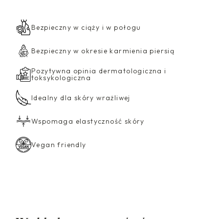
ś
ć
M
Bezpieczny w ciąży i w połogu
a
m
Bezpieczny w okresie karmienia piersią
a
’
Pozytywna opinia dermatologiczna i
toksykologiczna
s
B
Idealny dla skóry wrażliwej
e
l
Wspomaga elastyczność skóry
l
y
B
Vegan friendly
l
i
s
s
S
e