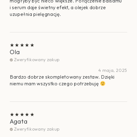
mogłyby być nieco większe. Połączenie balsamu
i serum daje świetny efekt, a olejek dobrze
uzupełnia pielęgnację.
Ola
Oceniono
5
na 5
Zweryfikowany zakup
4 maja, 2025
Bardzo dobrze skompletowany zestaw. Dzięki
niemu mam wszystko czego potrzebuję
Agata
Oceniono
5
na 5
Zweryfikowany zakup