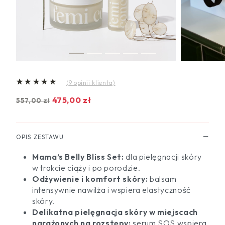
(
9
opinii klienta)
Oceniony
9
4.67
na 5 na podstawie
ocen klie
P
A
475,00
zł
557,00
zł
i
k
e
t
r
u
OPIS ZESTAWU
w
a
o
l
Mama’s Belly Bliss Set:
dla pielęgnacji skóry
t
n
w trakcie ciąży i po porodzie.
n
a
Odżywienie i komfort skóry:
balsam
a
c
intensywnie nawilża i wspiera elastyczność
c
e
e
n
skóry.
n
a
Delikatna pielęgnacja skóry
w miejscach
a
w
narażonych na rozstępy:
serum SOS wspiera